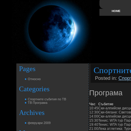
HOME
Pages
Спортните
Posted in:
Спор
Относно
Categories
Програма
Спортните събития по ТВ
ТВ Програма
Час
Събитие
10:45
Ски-алпийски дисци
Archives
12:30
Ски-бягане: Светов
14:00
Ски-алпийски дисци
15:30
Тенис: WTA тур Пар
февруари 2009
19:40
Тенис: WTA тур Пар
21:00
Лека атлетика: Тур