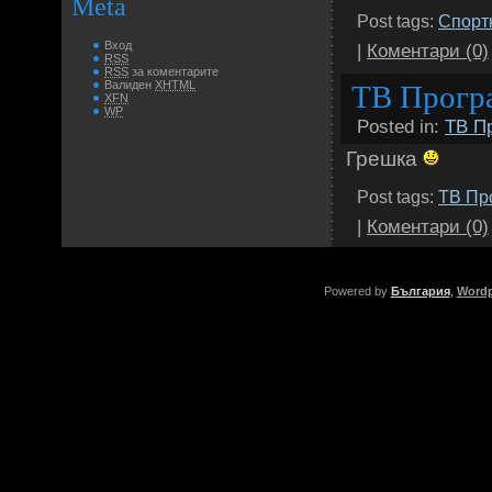
Meta
Post tags:
Спорт
Вход
|
Коментари (0)
RSS
RSS
за коментарите
Валиден
XHTML
ТВ Програ
XFN
WP
Posted in:
ТВ П
Грешка
Post tags:
ТВ Пр
|
Коментари (0)
Powered by
България
,
Wordp